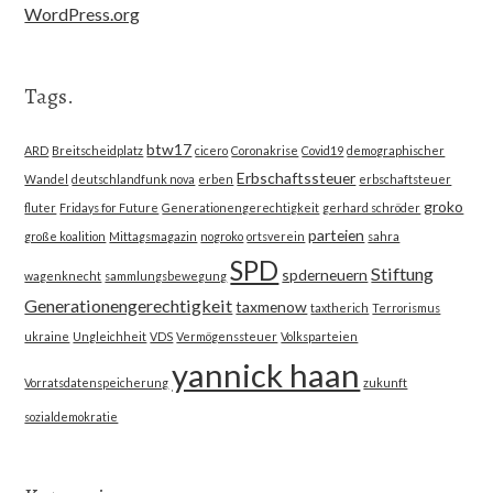
WordPress.org
Tags.
btw17
ARD
Breitscheidplatz
cicero
Coronakrise
Covid19
demographischer
Erbschaftssteuer
Wandel
deutschlandfunk nova
erben
erbschaftsteuer
groko
fluter
Fridays for Future
Generationengerechtigkeit
gerhard schröder
parteien
große koalition
Mittagsmagazin
nogroko
ortsverein
sahra
SPD
Stiftung
spderneuern
wagenknecht
sammlungsbewegung
Generationengerechtigkeit
taxmenow
taxtherich
Terrorismus
ukraine
Ungleichheit
VDS
Vermögenssteuer
Volksparteien
yannick haan
Vorratsdatenspeicherung
zukunft
sozialdemokratie