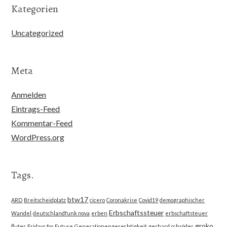
Kategorien
Uncategorized
Meta
Anmelden
Eintrags-Feed
Kommentar-Feed
WordPress.org
Tags.
btw17
ARD
Breitscheidplatz
cicero
Coronakrise
Covid19
demographischer
Erbschaftssteuer
Wandel
deutschlandfunk nova
erben
erbschaftsteuer
groko
fluter
Fridays for Future
Generationengerechtigkeit
gerhard schröder