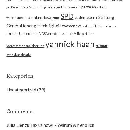
parteien
große koalition
Mittagsmagazin
nogroko
ortsverein
sahra
SPD
Stiftung
spderneuern
wagenknecht
sammlungsbewegung
Generationengerechtigkeit
taxmenow
taxtherich
Terrorismus
ukraine
Ungleichheit
VDS
Vermögenssteuer
Volksparteien
yannick haan
Vorratsdatenspeicherung
zukunft
sozialdemokratie
Kategorien
Uncategorized
(79)
Comments.
Julia Lier
zu
Tax us now! – Warum wir endlich