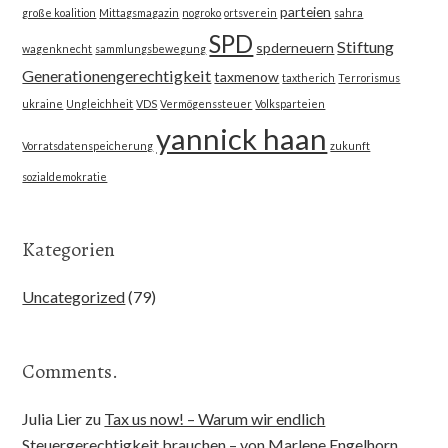
parteien
große koalition
Mittagsmagazin
nogroko
ortsverein
sahra
SPD
Stiftung
spderneuern
wagenknecht
sammlungsbewegung
Generationengerechtigkeit
taxmenow
taxtherich
Terrorismus
ukraine
Ungleichheit
VDS
Vermögenssteuer
Volksparteien
yannick haan
Vorratsdatenspeicherung
zukunft
sozialdemokratie
Kategorien
Uncategorized
(79)
Comments.
Julia Lier
zu
Tax us now! – Warum wir endlich
Steuergerechtigkeit brauchen – von Marlene Engelhorn