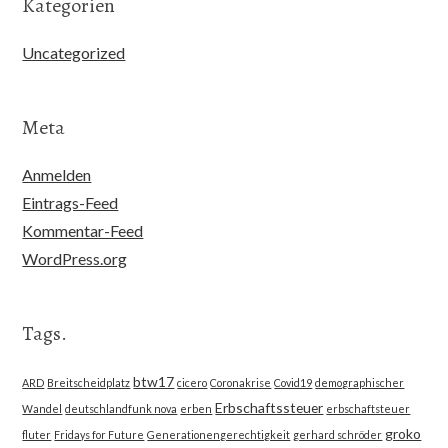
Kategorien
Uncategorized
Meta
Anmelden
Eintrags-Feed
Kommentar-Feed
WordPress.org
Tags.
btw17
ARD
Breitscheidplatz
cicero
Coronakrise
Covid19
demographischer
Erbschaftssteuer
Wandel
deutschlandfunk nova
erben
erbschaftsteuer
groko
fluter
Fridays for Future
Generationengerechtigkeit
gerhard schröder