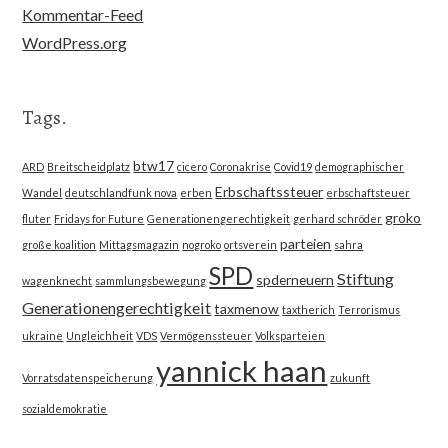
Kommentar-Feed
WordPress.org
Tags.
btw17
ARD
Breitscheidplatz
cicero
Coronakrise
Covid19
demographischer
Erbschaftssteuer
Wandel
deutschlandfunk nova
erben
erbschaftsteuer
groko
fluter
Fridays for Future
Generationengerechtigkeit
gerhard schröder
parteien
große koalition
Mittagsmagazin
nogroko
ortsverein
sahra
SPD
Stiftung
spderneuern
wagenknecht
sammlungsbewegung
Generationengerechtigkeit
taxmenow
taxtherich
Terrorismus
ukraine
Ungleichheit
VDS
Vermögenssteuer
Volksparteien
yannick haan
Vorratsdatenspeicherung
zukunft
sozialdemokratie