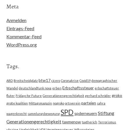
Meta
Anmelden
Eintrags-Feed
Kommentar-Feed
WordPress.org
Tags.
btw17
ARD
Breitscheidplatz
cicero
Coronakrise
Covid19
demographischer
Erbschaftssteuer
Wandel
deutschlandfunk nova
erben
erbschaftsteuer
groko
fluter
Fridays for Future
Generationengerechtigkeit
gerhard schröder
parteien
große koalition
Mittagsmagazin
nogroko
ortsverein
sahra
SPD
Stiftung
spderneuern
wagenknecht
sammlungsbewegung
Generationengerechtigkeit
taxmenow
taxtherich
Terrorismus
ukraine
Ungleichheit
VDS
Vermögenssteuer
Volksparteien